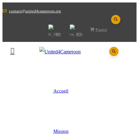
contact@united4cameroon.org
Panier
FR
EN
Accueil
Mission