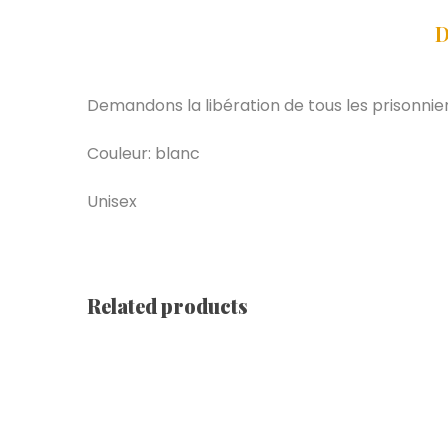
D
Demandons la libération de tous les prisonnier
Couleur: blanc
Unisex
Related products
Non Au Gré À Gré [ Noir ]
€
19.99