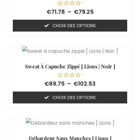
Note
€
71.78
–
€
79.25
0
sur
5
CHOIX DES OPTIONS
Sweat À Capuche Zippé [ Lions | Noir ]
Note
€
89.75
–
€
102.53
0
sur
5
CHOIX DES OPTIONS
Débardeur Sans Manches [ Lions ]