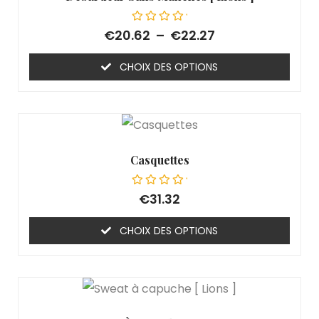
Note
€
20.62
–
€
22.27
0
sur
5
CHOIX DES OPTIONS
Casquettes
Note
€
31.32
0
sur
5
CHOIX DES OPTIONS