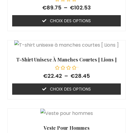
Note
€
89.75
–
€
102.53
0
sur
5
CHOIX DES OPTIONS
T-Shirt Unisexe À Manches Courtes [ Lions ]
Note
€
22.42
–
€
28.45
0
sur
5
CHOIX DES OPTIONS
Veste Pour Hommes