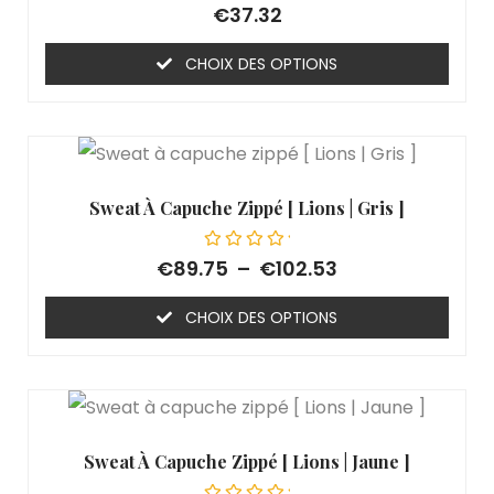
Note
€
37.32
0
sur
5
CHOIX DES OPTIONS
Sweat À Capuche Zippé [ Lions | Gris ]
Note
€
89.75
–
€
102.53
0
sur
5
CHOIX DES OPTIONS
Sweat À Capuche Zippé [ Lions | Jaune ]