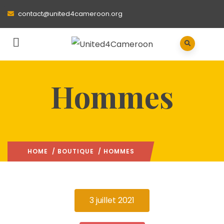
contact@united4cameroon.org
Hommes
HOME
/
BOUTIQUE
/ HOMMES
3 juillet 2021