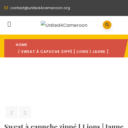
contact@united4cameroon.org
HOME
/ SWEAT À CAPUCHE ZIPPÉ [ LIONS | JAUNE ]
Sweat à capuche zippé [ Lions | Jaune