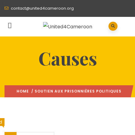
contact@united4cameroon.org
Causes
HOME
/ SOUTIEN AUX PRISONNIÈRES POLITIQUES
d