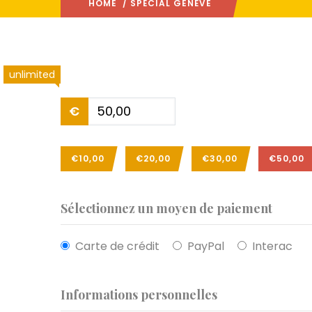
HOME
/ SPÉCIAL GENÈVE
unlimited
€
€10,00
€20,00
€30,00
€50,00
Sélectionnez un moyen de paiement
Carte de crédit
PayPal
Interac
Informations personnelles