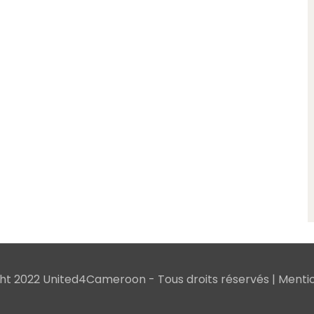
ht 2022 United4Cameroon - Tous droits réservés |
Mentio