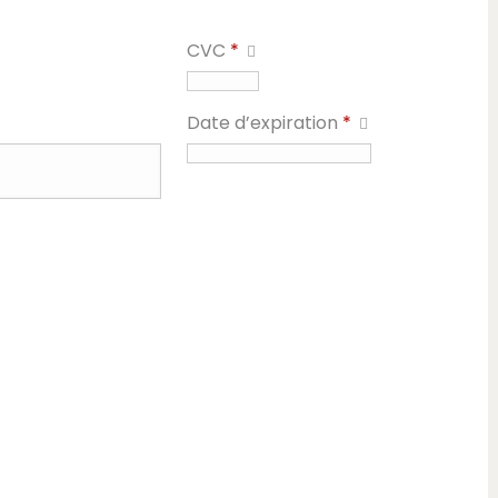
CVC
*
Date d’expiration
*
unlimit