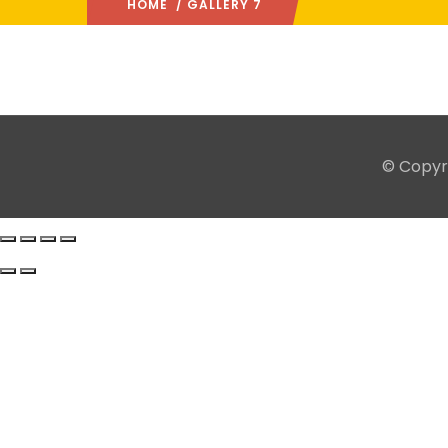
HOME
/ GALLERY 7
© Copyr