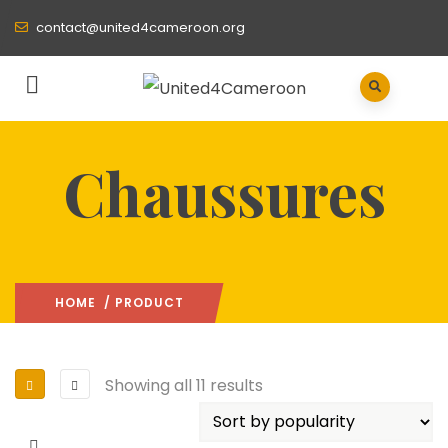
contact@united4cameroon.org
Chaussures
HOME
/ PRODUCT
Showing all 11 results