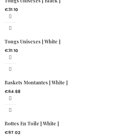
Tongs Unisexes [ Black ]
€
31.10
Tongs Unisexes [ White ]
€
31.10
Baskets Montantes [ White ]
€
64.68
Bottes En Toile [ White ]
€
97.02