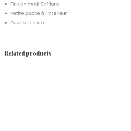
Finition motif Saffiano
Petite poche à l’intérieur
Doublure noire
Related products
Sac Fourre-Tout [ Queens – Black ]
€
17.67
–
€
24.23
Coque Téléphone [ Lion | Yellow ]
€
25.25