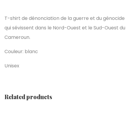
T-shirt de dénonciation de la guerre et du génocide
qui sévissent dans le Nord-Ouest et le Sud-Ouest du
Cameroun.
Couleur: blanc
Unisex
Related products
STOP À La Guerre Au NOSO [ Noir ]
€
19.99