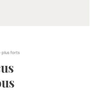
cus
ous