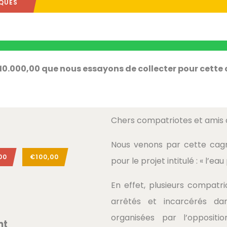
IQUES
€10.000,00 que nous essayons de collecter pour cett
Chers compatriotes et amis
Nous venons par cette cagno
00
€100,00
pour le projet intitulé : « l’ea
En effet, plusieurs compatr
arrêtés et incarcérés da
organisées par l’oppositi
nt