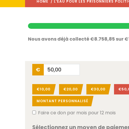
HOME
/ L’EAU POUR LES PRISONNIERS POLIT
Nous avons déjà collecté €8.758,85 sur 
€
€10,00
€20,00
€30,00
€50,
MONTANT PERSONNALISÉ
Faire ce don par mois pour 12 mois
Sélectionnez un moyen de paieme