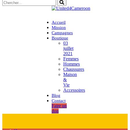
Accueil
Mission
Campagnes
Boutique
03
juillet
2021
Femmes
Hommes
Chaussures
Maison
&
Vie
Accessoires
Blog
Contact
Faire un
don