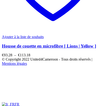
Ajouter à la liste de souhaits
Housse de couette en microfibre [ Lions | Yellow ]
Plage
€
93.28
–
€
113.18
de
© Copyright 2022 United4Cameroon - Tous droits réservés |
prix :
Mentions légales
€93.28
à
€113.18
FR