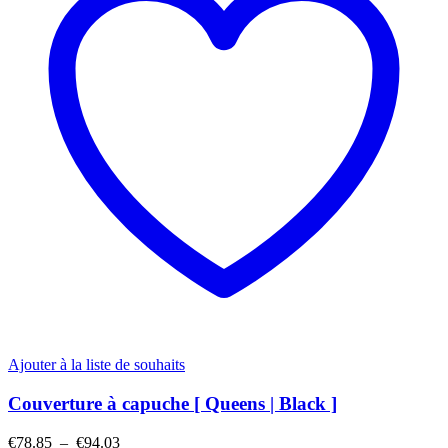
Ajouter à la liste de souhaits
Couverture à capuche [ Queens | Black ]
Plage
€
78.85
–
€
94.03