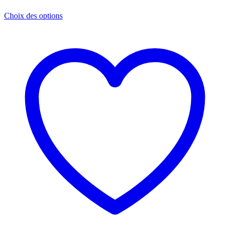
de
prix :
Choix des options
€78.85
à
€94.03