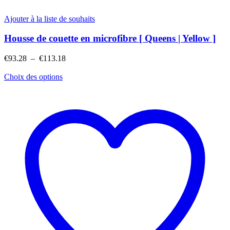
Ajouter à la liste de souhaits
Housse de couette en microfibre [ Queens | Yellow ]
Plage
€
93.28
–
€
113.18
de
prix :
Choix des options
€93.28
à
€113.18