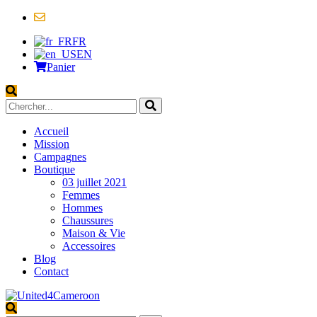
contact@united4cameroon.org
FR
EN
Panier
Accueil
Mission
Campagnes
Boutique
03 juillet 2021
Femmes
Hommes
Chaussures
Maison & Vie
Accessoires
Blog
Contact