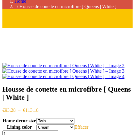
Home
/ Housse de couette en microfibre [ Queens | White ]
Housse de couette en microfibre [ Queens
| White ]
Plage
€
93.28
–
€
113.18
de
Home decor size
prix :
€93.28
Lining color
Effacer
à