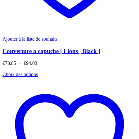
Ajouter à la liste de souhaits
Couverture à capuche [ Lions | Black ]
Plage
€
78.85
–
€
94.03
de
prix :
Choix des options
€78.85
à
€94.03