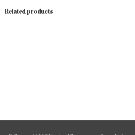
Related products
Débardeur Pour Femmes
€
14.43
–
€
16.92
Robe Dos Nageur [ Blanc ]
€
35.37
T-Shirt À Col En V À Manches Courtes [ Queens ]
€
26.83
–
€
31.82