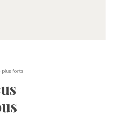
cus
ous