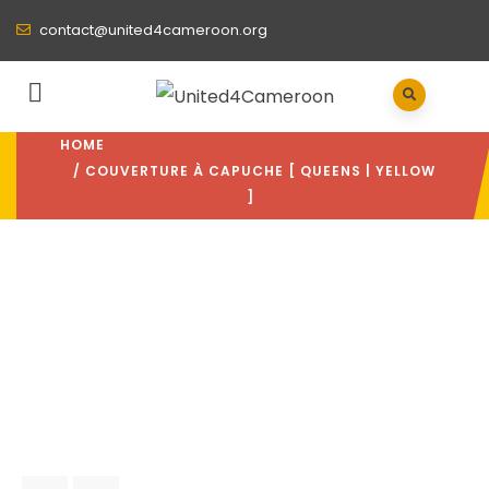
contact@united4cameroon.org
HOME
/ COUVERTURE À CAPUCHE [ QUEENS | YELLOW
]