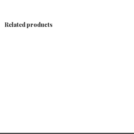
Related products
Black Mug [ Lions ]
€
13.07
Couverture À Capuche [ Queens | White ]
€
94.03
White Mug [ Queens ]