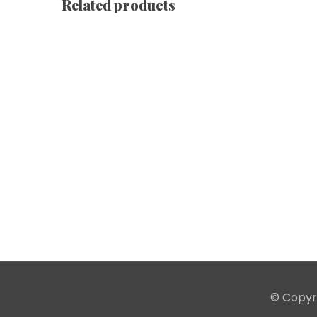
Related products
Couverture À Capuche [ Lions – White ]
€
78.85
–
€
94.03
Housse De Couette En Microfibre [ Lions | Yellow 
€
93.28
–
€
113.18
Housse De Couette En Microfibre [ Lions | White ]
€
93.28
–
€
113.18
© Copyr