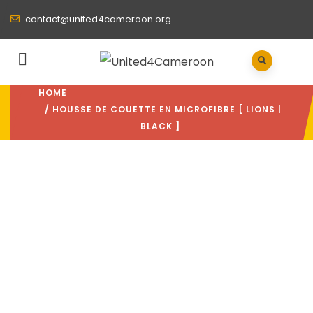
contact@united4cameroon.org
HOME
/ HOUSSE DE COUETTE EN MICROFIBRE [ LIONS |
BLACK ]