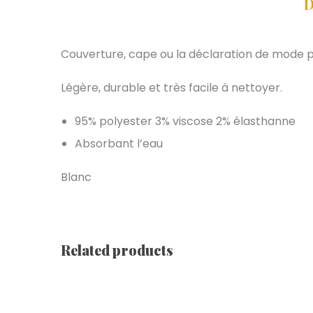
D
Couverture, cape ou la déclaration de mode 
Légère, durable et très facile à nettoyer.
95% polyester 3% viscose 2% élasthanne
Absorbant l’eau
Blanc
Related products
Housse De Couette En Microfibre [ Queens | Yello