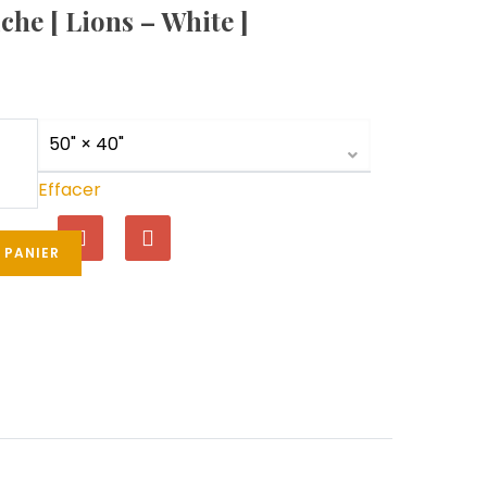
he [ Lions – White ]
Effacer
 PANIER