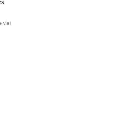
es
 vie!