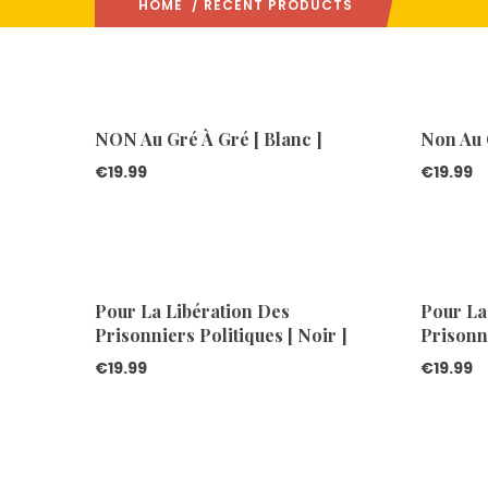
HOME
/ RECENT PRODUCTS
NON Au Gré À Gré [ Blanc ]
Non Au G
€
19.99
€
19.99
Pour La Libération Des
Pour La
Prisonniers Politiques [ Noir ]
Prisonni
€
19.99
€
19.99