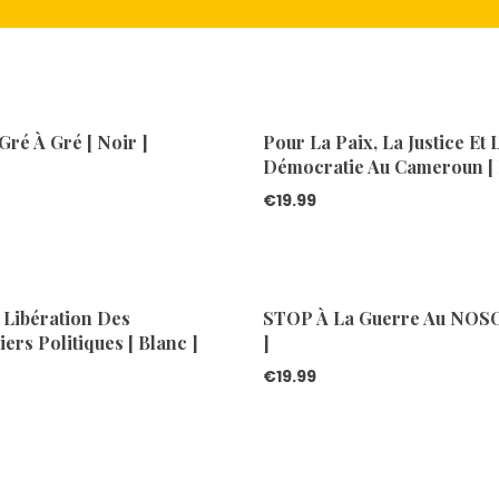
ré À Gré [ Noir ]
Pour La Paix, La Justice Et 
Démocratie Au Cameroun [ 
€
19.99
 Libération Des
STOP À La Guerre Au NOSO
ers Politiques [ Blanc ]
]
€
19.99