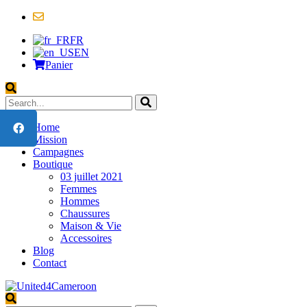
contact@united4cameroon.org
FR
EN
Panier
Home
Mission
Campagnes
Boutique
03 juillet 2021
Femmes
Hommes
Chaussures
Maison & Vie
Accessoires
Blog
Contact