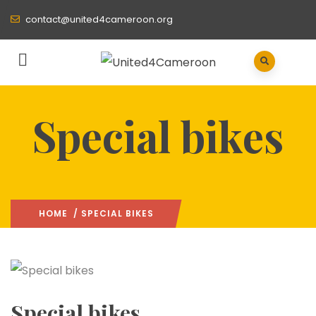
contact@united4cameroon.org
Special bikes
HOME
/ SPECIAL BIKES
Special bikes