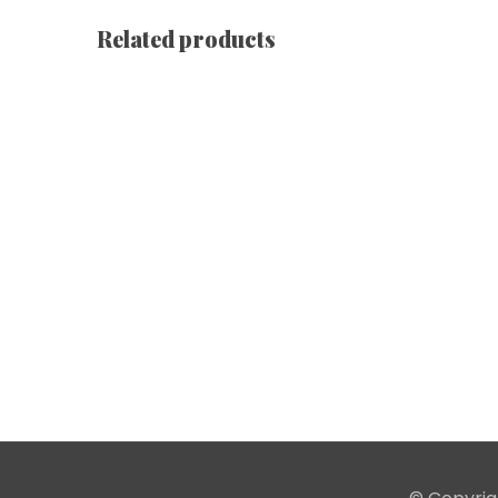
Related products
Sweat À Capuche Zippé [ Queens | Gris ]
€
89.75
–
€
102.53
Robe Dos Nageur [ Gris ]
€
35.37
Robe Dos Nageur [ Noir ]
€
35.37