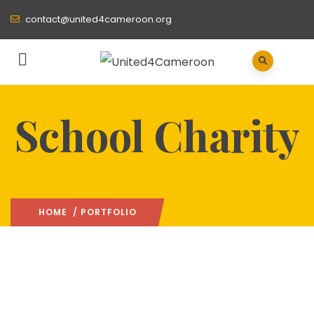
contact@united4cameroon.org
School Charity
HOME
/ PORTFOLIO