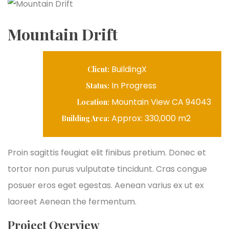
Mountain Drift
BuildingX
Client:
In Progress
Status:
Mountain View CA 94043
Location:
Approx: 330,000 m2
Building Area:
Proin sagittis feugiat elit finibus pretium. Donec et
tortor non purus vulputate tincidunt. Cras congue
posuer eros eget egestas. Aenean varius ex ut ex
laoreet Aenean the fermentum.
Project Overview