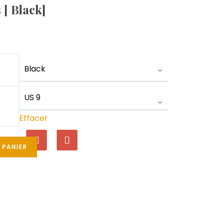
 [ Black]
Effacer
 PANIER