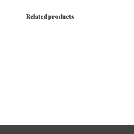
Related products
Sneakers [ White ]
€
64.68
Sneakers [ Black ]
€
64.68
Tongs Unisexes [ White ]
€
31.10