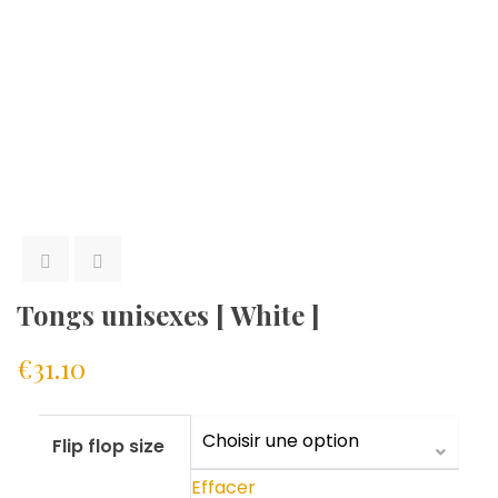
Tongs unisexes [ White ]
€
31.10
Flip flop size
Effacer