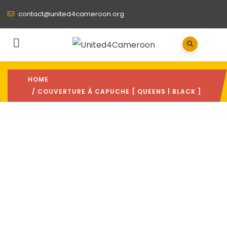
contact@united4cameroon.org
HOME
/ COUVERTURE À CAPUCHE [ QUEENS | BLACK ]