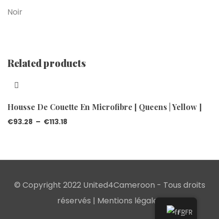
Noir
Related products
Housse De Couette En Microfibre [ Queens | Yellow ]
€
93.28
–
€
113.18
© Copyright 2022 United4Cameroon - Tous droits
réservés |
Mentions légales
FR