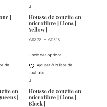
one [
Housse de couette en
microfibre [ Lions |
Yellow ]
€
93.28
–
€
113.18
Choix des options
ste de
Ajouter à la liste de
souhaits
ette en
Housse de couette en
Queens |
microfibre [ Lions |
Black ]