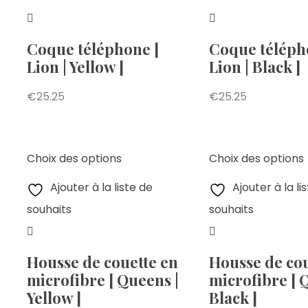
Coque téléphone [
Coque téléph
Lion | Yellow ]
Lion | Black ]
€
25.25
€
25.25
Choix des options
Choix des options
Ajouter à la liste de
Ajouter à la li
souhaits
souhaits
Housse de couette en
Housse de cou
microfibre [ Queens |
microfibre [ 
Yellow ]
Black ]